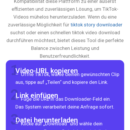
Kompatibilität diese Plattform zu einer äußerst
effizienten und zuverlässigen Lösung, um TikTok-
Videos mühelos herunterzuladen. Wenn du eine
zuverlässige Möglichkeit für
tiktok story downloader
suchst oder einen schnellen tiktok video download
durchführen möchtest, bietet dieses Tool die perfekte
Balance zwischen Leistung und
Benutzerfreundlichkeit.
1.
Video-URL kopieren
– Öffne TikTok, wähle deinen gewünschten Clip
aus, tippe auf „Teilen“ und kopiere den Link.
2.
Link einfügen
– Füge die URL in das Downloader-Feld ein.
Das System verarbeitet deine Anfrage sofort.
3.
Datei herunterladen
– Klicke auf „Download“ und wähle dein